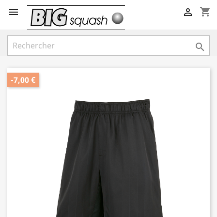
shopping_cart



-7,00 €