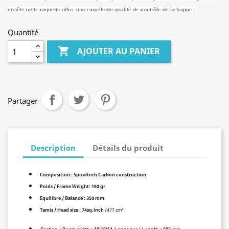
en tête cette raquette offre une excellente qualité de contrôle de la frappe .
Quantité

AJOUTER AU PANIER
Partager
Description
Détails du produit
Composition :
Spiraltech Carbon construction
Poids / Frame Weight: 150 gr
Equilibre / Balance : 350 mm
Tamis / Head size : 74sq.inch
/477 cm²