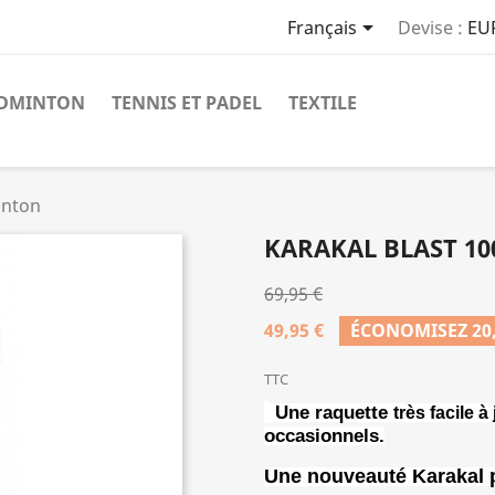

Français
Devise :
EU
DMINTON
TENNIS ET PADEL
TEXTILE
inton
KARAKAL BLAST 1
69,95 €
49,95 €
ÉCONOMISEZ 20,
TTC
Une raquette
très facile à
occasionnels
.
Une nouveauté Karakal p