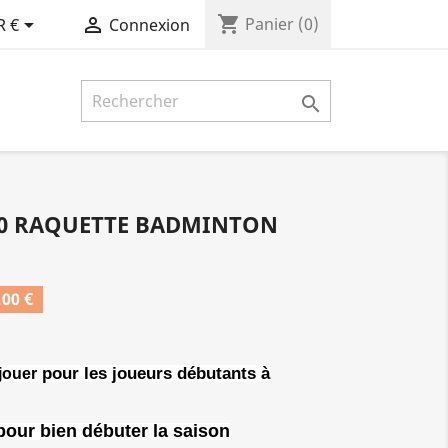
shopping_cart


Panier
(0)
R €
Connexion

00 RAQUETTE BADMINTON
00 €
pour les joueurs débutants à
 jouer
our bien débuter la saison