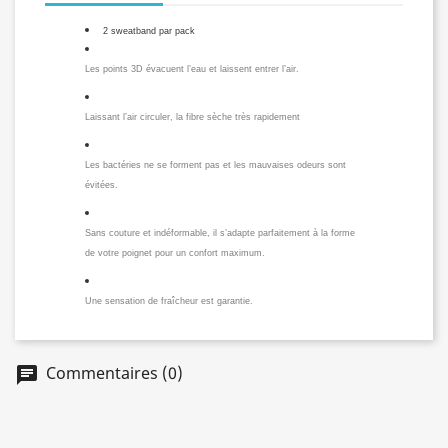
2 sweatband par pack
Les points 3D évacuent l’eau et laissent entrer l’air.
Laissant l’air circuler, la fibre sèche très rapidement
Les bactéries ne se forment pas et les mauvaises odeurs sont
évitées.
Sans couture et indéformable, il s’adapte parfaitement à la forme
de votre poignet pour un confort maximum.
Une sensation de fraîcheur est garantie.
Commentaires (0)