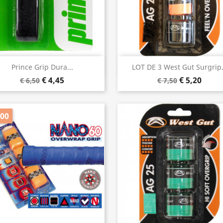
Snel bekijken
Snel bekijken


Prince Grip Dura...
LOT DE 3 West Gut Surgrip.
€ 4,45
€ 5,20
€ 6,50
€ 7,50
,00