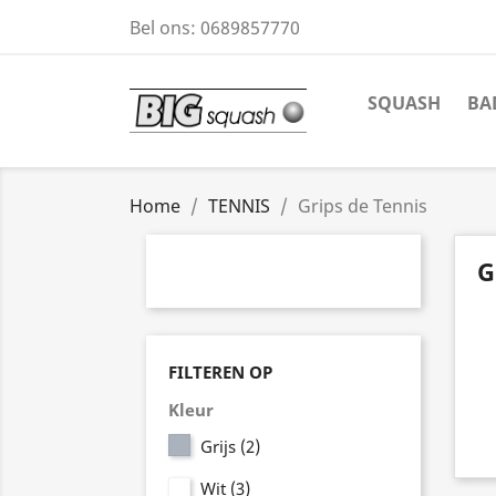
Bel ons:
0689857770
SQUASH
BA
Home
TENNIS
Grips de Tennis
G
FILTEREN OP
Kleur
Grijs
(2)
Wit
(3)