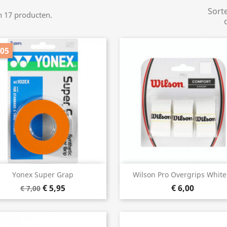
Sort
jn 17 producten.
,05
Snel bekijken
Snel bekijken


Yonex Super Grap
Wilson Pro Overgrips White.
€ 5,95
€ 6,00
€ 7,00