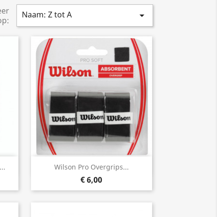
eer
Naam: Z tot A

op:
Snel bekijken

..
Wilson Pro Overgrips...
€ 6,00