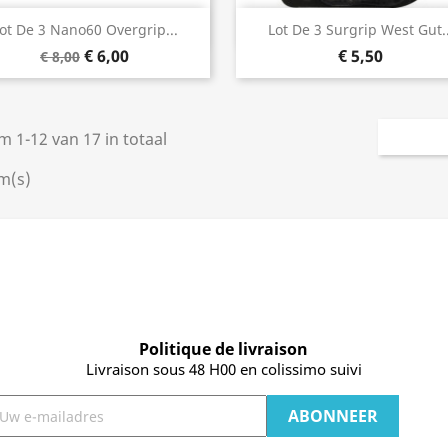
Snel bekijken
Snel bekijken


ot De 3 Nano60 Overgrip...
Lot De 3 Surgrip West Gut..
€ 6,00
€ 5,50
+3
€ 8,00
m 1-12 van 17 in totaal
m(s)
Politique de livraison
Livraison sous 48 H00 en colissimo suivi