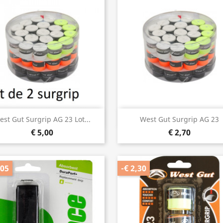
Snel bekijken
Snel bekijken


est Gut Surgrip AG 23 Lot...
West Gut Surgrip AG 23
€ 5,00
€ 2,70
,05
-€ 2,30