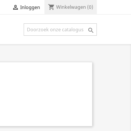
shopping_cart


Winkelwagen
(0)
Inloggen
