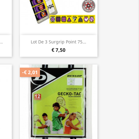
Snel bekijken

..
Lot De 3 Surgrip Point 75...
€ 7,50
-€ 2,01