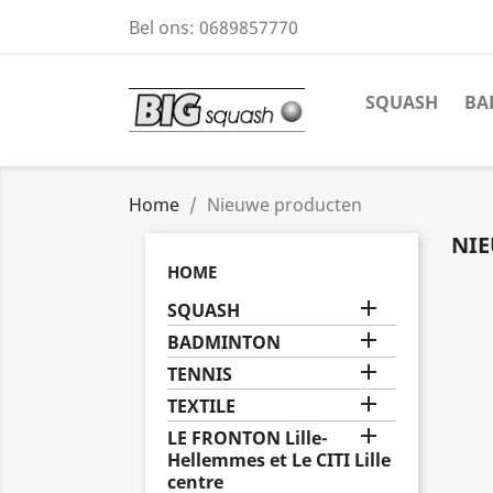
Bel ons:
0689857770
SQUASH
BA
Home
Nieuwe producten
NI
HOME

SQUASH

BADMINTON

TENNIS

TEXTILE

LE FRONTON Lille-
Hellemmes et Le CITI Lille
centre