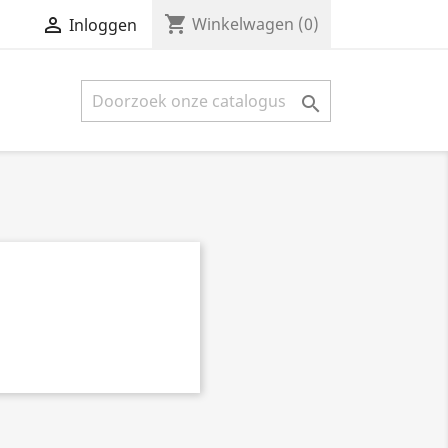
shopping_cart


Winkelwagen
(0)
Inloggen
