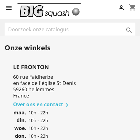
shopping_cart



Onze winkels
LE FRONTON
60 rue Faidherbe
en face de l'église St Denis
59260 hellemmes
France
Over ons en contact

maa.
10h - 22h
din.
10h - 22h
woe.
10h - 22h
don.
10h - 22h