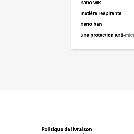
nano wik
matiére respirante
nano ban
une protection anti-
mic
Politique de livraison