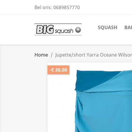
Bel ons:
0689857770
SQUASH
BA
Home
Jupette/short Yarra Oceane Wilso
-€ 30,00