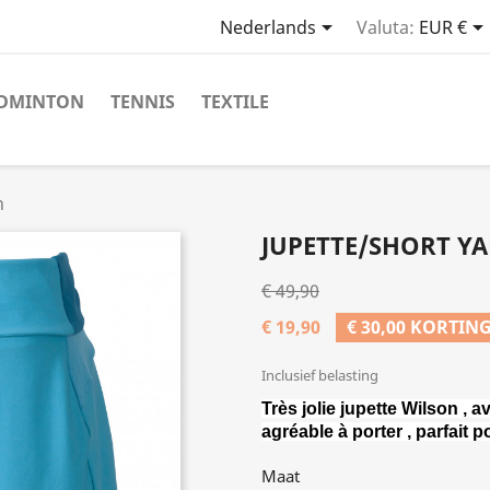

Nederlands
Valuta:
EUR €
DMINTON
TENNIS
TEXTILE
n
JUPETTE/SHORT Y
€ 49,90
€ 19,90
€ 30,00 KORTIN
Inclusief belasting
Très jolie jupette Wilson , a
agréable à porter , parfait p
Maat