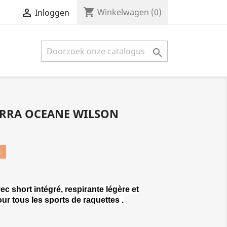
shopping_cart


Winkelwagen
(0)
Inloggen

ARRA OCEANE WILSON
G
vec short intégré, respirante légère et
our tous les sports de raquettes .