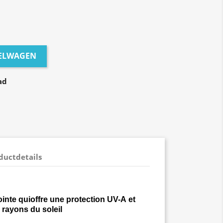
KELWAGEN
ad
ductdetails
ointe qui
offre une protection
UV-A
et
rayons du soleil