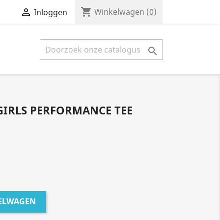
shopping_cart


Winkelwagen
(0)
Inloggen

GIRLS PERFORMANCE TEE
KELWAGEN