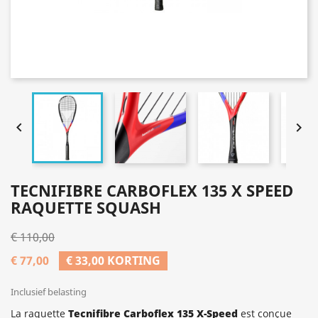


TECNIFIBRE CARBOFLEX 135 X SPEED
RAQUETTE SQUASH
€ 110,00
€ 77,00
€ 33,00 KORTING
Inclusief belasting
La raquette
Tecnifibre Carboflex 135 X-Speed
est conçue