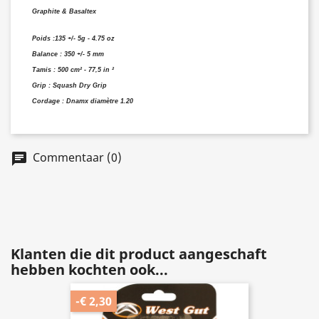
Graphite & Basaltex
Poids :
135 +/- 5g - 4.75 oz
Balance :
350 +/- 5 mm
Tamis :
500 cm² - 77,5 in ²
Grip :
Squash Dry Grip
Cordage : Dnamx diamètre 1.20
Commentaar (0)
Klanten die dit product aangeschaft
hebben kochten ook...
-€ 2,30