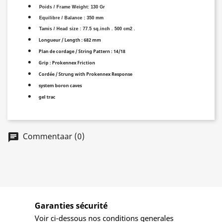
Poids / Frame Weight: 130 Gr
Equilibre / Balance : 350 mm
Tamis / Head size : 77.5 sq.inch . 500 cm2 .
Longueur / Length : 682 mm
Plan de cordage / String Pattern : 14/18
Grip : Prokennex Friction
Cordée / Strung with Prokennex Response
system boron caves
gel trac
Commentaar (0)
Garanties sécurité
Voir ci-dessous nos conditions generales