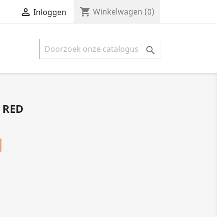
shopping_cart


Winkelwagen
(0)
Inloggen

 RED