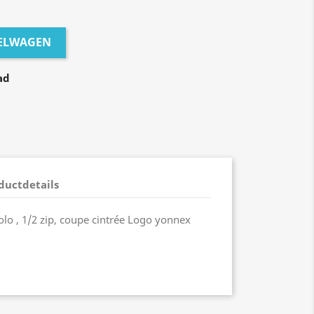
KELWAGEN
ad
ductdetails
olo , 1/2 zip, coupe cintrée Logo yonnex