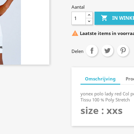
Aantal

IN WIN

Laatste items in voorra
Delen
Omschrijving
Pro
yonex polo lady red Col p
Tissu 100 % Poly Stretch
size : xxs