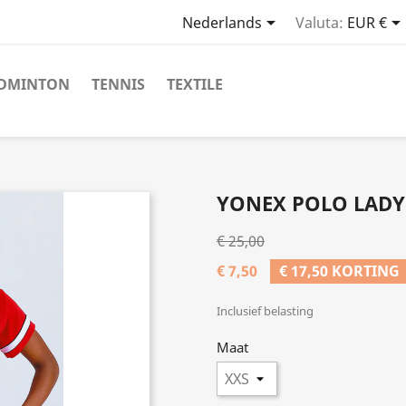

Nederlands
Valuta:
EUR €
DMINTON
TENNIS
TEXTILE
YONEX POLO LADY
€ 25,00
€ 7,50
€ 17,50 KORTING
Inclusief belasting
Maat