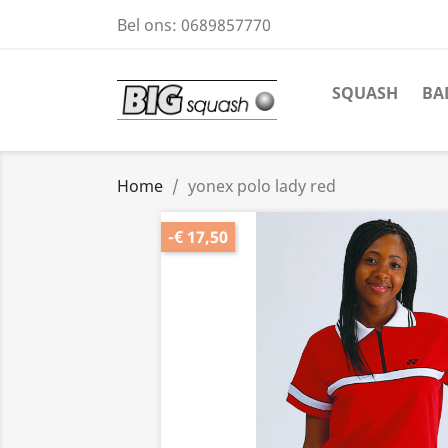
Bel ons:
0689857770
SQUASH
BA
Home
yonex polo lady red
-€ 17,50