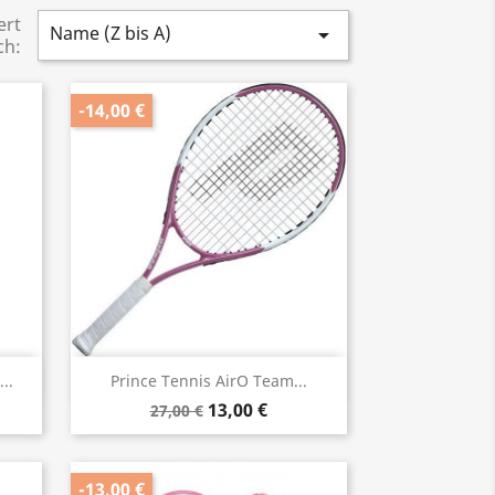
ert
Name (Z bis A)

ch:
-14,00 €
Vorschau

..
Prince Tennis AirO Team...
13,00 €
27,00 €
-13,00 €