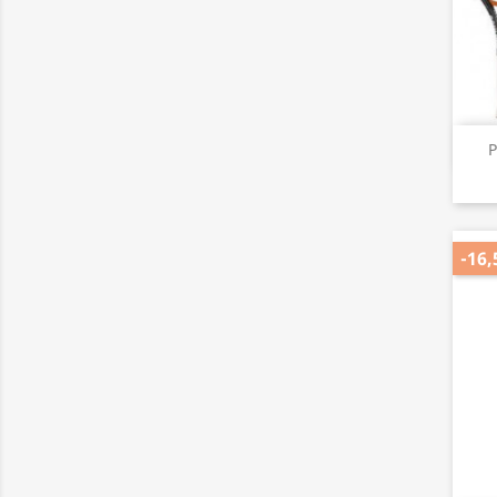
P
-16,