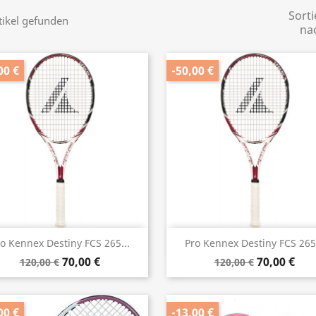
Sorti
tikel gefunden
na
00 €
-50,00 €
Vorschau
Vorschau


o Kennex Destiny FCS 265...
Pro Kennex Destiny FCS 265.
70,00 €
70,00 €
120,00 €
120,00 €
00 €
-13,00 €