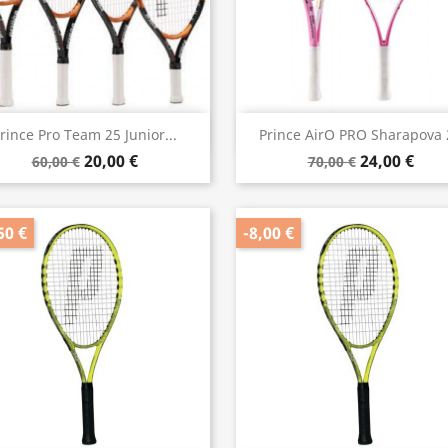
Vorschau
Vorschau


rince Pro Team 25 Junior...
Prince AirO PRO Sharapova 
20,00 €
24,00 €
60,00 €
70,00 €
50 €
-8,00 €