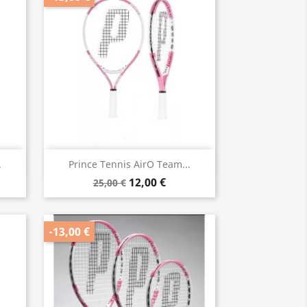
Vorschau

.
Prince Tennis AirO Team...
12,00 €
25,00 €
-13,00 €