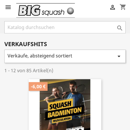
shopping_cart



VERKAUFSHITS
Verkäufe, absteigend sortiert

1 - 12 von 85 Artikel(n)
-6,00 €