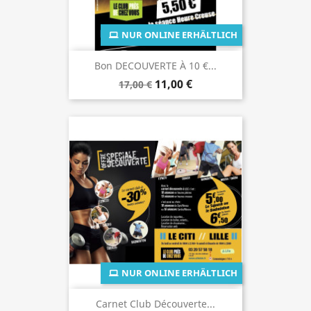
NUR ONLINE ERHÄLTLICH
Bon DECOUVERTE À 10 €...
11,00 €
17,00 €
NUR ONLINE ERHÄLTLICH
Carnet Club Découverte...