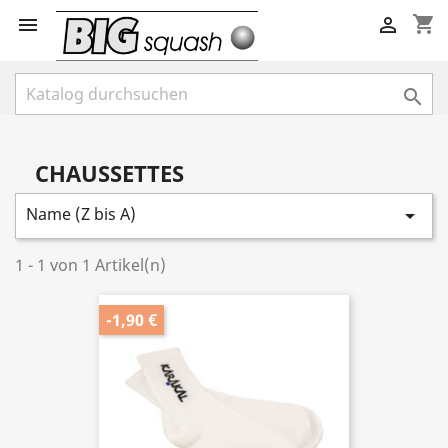
shopping_cart



CHAUSSETTES
Name (Z bis A)

1 - 1 von 1 Artikel(n)
-1,90 €