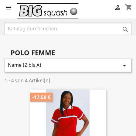
shopping_cart



POLO FEMME
Name (Z bis A)

1 - 4 von 4 Artikel(n)
-17,50 €