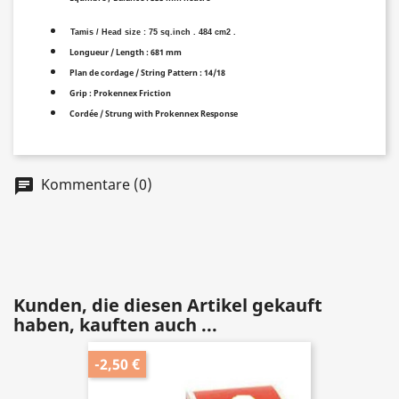
Tamis / Head size : 75 sq.inch . 484 cm2 .
Longueur / Length : 681 mm
Plan de cordage / String Pattern : 14/18
Grip : Prokennex Friction
Cordée / Strung with Prokennex Response
Kommentare (0)
Kunden, die diesen Artikel gekauft
haben, kauften auch ...
-2,50 €