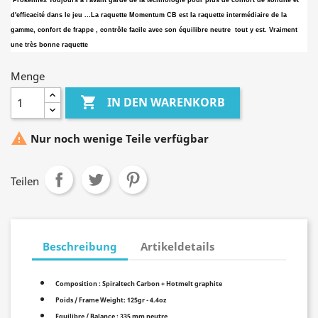
Prokennex Toujours à l'avant garde de la technologie pour plus de confort de solidité et
d'efficacité dans le jeu ...La raquette Momentum CB est la raquette intermédiaire de la
gamme, confort de frappe , contrôle facile avec son équilibre neutre tout y est.
Vraiment
une très bonne raquette
Menge

IN DEN WARENKORB

Nur noch wenige Teile verfügbar
Teilen
Beschreibung
Artikeldetails
Composition : Spiraltech Carbon + Hotmelt graphite
Poids / Frame Weight: 125gr - 4.4oz
Equilibre / Balance : 335 mm neutre